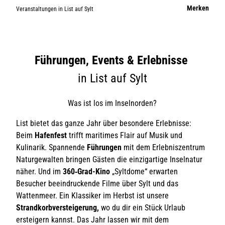
L
Merken
Veranstaltungen in List auf Sylt
i
Führungen, Events & Erlebnisse
s
in List auf Sylt
Was ist los im Inselnorden?
t
List bietet das ganze Jahr über besondere Erlebnisse:
Beim
Hafenfest
trifft maritimes Flair auf Musik und
Kulinarik. Spannende
Führungen
mit dem Erlebniszentrum
a
Naturgewalten bringen Gästen die einzigartige Inselnatur
näher. Und im
360‑Grad-Kino
„Syltdome“ erwarten
Besucher beeindruckende Filme über Sylt und das
u
Wattenmeer. Ein Klassiker im Herbst ist unsere
Strandkorbversteigerung,
wo du dir ein Stück Urlaub
ersteigern kannst. Das Jahr lassen wir mit dem