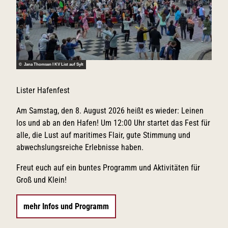
Rettungsschwimmertag
© Jana Thomsen I KV List auf Sylt
Rett
Lister Hafenfest
Am M
Rett
Am Samstag, den 8. August 2026 heißt es wieder: Leinen
(Übe
los und ab an den Hafen! Um 12:00 Uhr startet das Fest für
zuse
alle, die Lust auf maritimes Flair, gute Stimmung und
Tipp
abwechslungsreiche Erlebnisse haben.
Freut euch auf ein buntes Programm und Aktivitäten für
me
Groß und Klein!
mehr Infos und Programm