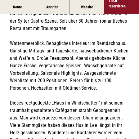
Tisch
Restaurant mit Traumgarten.
reservieren
Route
Anrufen
Website
Dieses reetgedeckte Traditionshaus ist eine feste Größe in
der Sylter Gastro-Szene. Seit über 30 Jahren romantisches
Restaurant mit Traumgarten.
Wattenmeerblick. Behagliches Interieur im Reetdachhaus.
Günstige Mittags- und Tageskarte, hausgebackener Kuchen
und Waffeln. Große Teeauswahl. Abends gehobene Küche.
Ganze Fische, vegetarische Speisen. Wunschgerichte auf
Vorbestellung. Saisonale Highlights. Ausgezeichnete
Weinliste mit 200 Positionen. Feiern für bis zu 100
Personen, Hochzeiten mit Oldtimer-Service.
Dieses reetgedeckte „Haus im Windschatten“ mit seinem
traumhaft gestalteten Cafégarten strahlt Geborgenheit
aus. Man wird geradezu von dessen Charme angezogen.
Viele Stammgäste haben dieses Hus in Lee längst in ihr
Herz geschlossen. Wanderer und Radfahrer werden vom