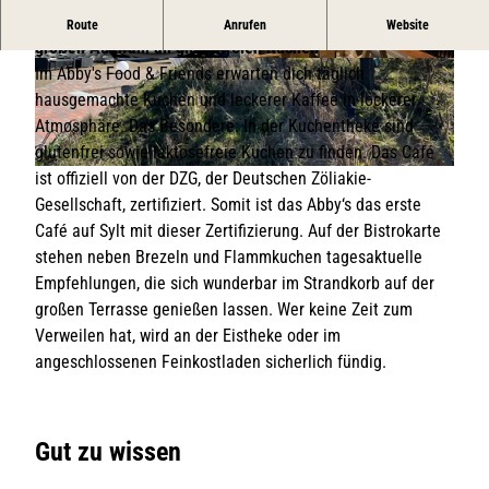
Gemütliches Café & Bistro im Herzen von Rantum mit einer
Route
Anrufen
Website
großen Auswahl an glutenfreien Kuchen
© SMG/Lynn Scotti
© SMG/Lynn Scotti
Im Abby's Food & Friends erwarten dich täglich
hausgemachte Kuchen und leckerer Kaffee in lockerer
Atmosphäre. Das Besondere: In der Kuchentheke sind
glutenfrei sowie laktosefreie Kuchen zu finden. Das Café
ist offiziell von der DZG, der Deutschen Zöliakie-
© SMG/Lynn Scotti
Gesellschaft, zertifiziert. Somit ist das Abby‘s das erste
Café auf Sylt mit dieser Zertifizierung. Auf der Bistrokarte
stehen neben Brezeln und Flammkuchen tagesaktuelle
Empfehlungen, die sich wunderbar im Strandkorb auf der
großen Terrasse genießen lassen. Wer keine Zeit zum
Verweilen hat, wird an der Eistheke oder im
angeschlossenen Feinkostladen sicherlich fündig.
Gut zu wissen