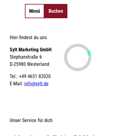
Menü
Buchen
Merkzettel
Suche
©
©
©
©
0
Essen & Trinken
Hier findest du uns
©
©
©
©
©
©
©
©
Sehenswertes
Anreise & Mobilität
Shopping
Aktivitäten
Unterkünfte
Veranstaltu
So
©
©
©
Inselorte
Camping
Sylt Marketing GmbH
©
©
©
Wandern
Tickets
Gutscheine
SPA-Anwendungen
Hotel-
Radfahren
Erlebnisse
Sch
St
Insel-News
Strände
Erlebnisse finden
Natürlich Sylt
angebote
Gruppen-
Tagungs- &
Gezeiten
We
Stephanstraße 6
Urlaub mit Hund
LEBENSWERT
unterkünfte
Eventlocations
Gruppen- &
Kurabgabe
Jo
D-25980 Westerland
Sitemap
Sitemap
Geschäftsreisen
| 
Ar
Tel.: +49 4651 82020
E-Mail:
info@sylt.de
DE
DE
EN
EN
DA
DA
FR
FR
ES
ES
IT
IT
PL
PL
SW
SW
NO
NO
NL
NL
Unser Service für dich