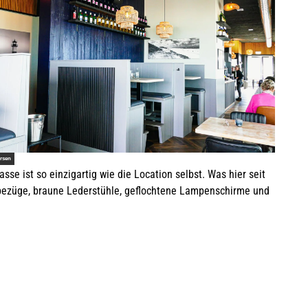
©
DE
EN
DA
FR
ES
IT
PL
SW
NO
NL
Strände
Gezeiten
Webcams
Erlebnisse finden
ersen
se ist so einzigartig wie die Location selbst. Was hier seit
tbezüge, braune Lederstühle, geflochtene Lampenschirme und
©
©
Natürlich Sylt
Urlaub mit Hund
©