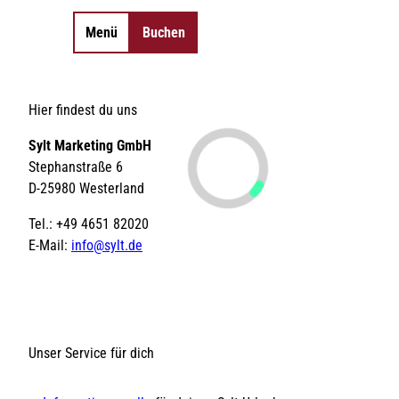
Menü
Buchen
Merkzettel
Suche
©
©
©
©
0
Essen & Trinken
Hier findest du uns
©
©
©
©
©
©
©
©
Sehenswertes
Anreise & Mobilität
Shopping
Aktivitäten
Unterkünfte
Veranstaltu
So
©
©
©
Inselorte
Camping
Sylt Marketing GmbH
©
©
©
Wandern
Tickets
Gutscheine
SPA-Anwendungen
Hotel-
Radfahren
Erlebnisse
Sch
St
Insel-News
Strände
Erlebnisse finden
Natürlich Sylt
angebote
Gruppen-
Tagungs- &
Gezeiten
We
Stephanstraße 6
Urlaub mit Hund
LEBENSWERT
unterkünfte
Eventlocations
Gruppen- &
Kurabgabe
Jo
D-25980 Westerland
Sitemap
Sitemap
Geschäftsreisen
| 
Ar
Tel.: +49 4651 82020
E-Mail:
info@sylt.de
DE
DE
EN
EN
DA
DA
FR
FR
ES
ES
IT
IT
PL
PL
SW
SW
NO
NO
NL
NL
Unser Service für dich