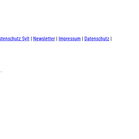
e
t
t
t
k
b
u
a
o
e
©
©
©
Essen & Trinken
Shopping
o
b
g
k
d
o
e
r
I
Hotel-
Erlebnisse
Strandkörbe
k
a
n
m
angebote
stenschutz Sylt
Newsletter
Impressum
Datenschutz
©
©
©
©
Wandern
SPA-Anwendungen
Radfahren
Schiffsausflüge
Gruppen-
unterkünfte
©
©
Aktivitäten
Tagungs- &
Gruppen- & Geschäftsreisen
Insel-News
Eventlocations
Sitemap