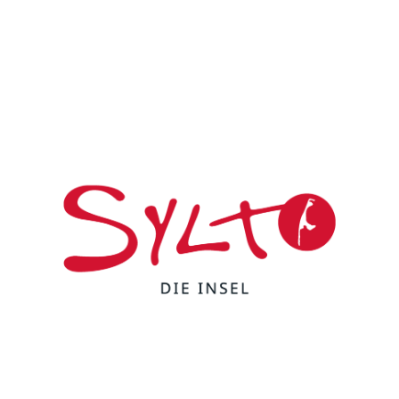
©
©
0
Sehenswertes
Unterkünfte
Veranstaltungen
Sommer
©
©
Camping
Anreise &
Inselorte
Tickets
Mobilität
©
Gutscheine
F
Y
I
t
L
a
o
n
i
i
c
u
s
k
n