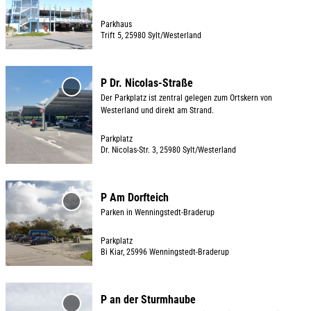
i
zur
t
Merkliste
t
a
Parkhaus
hinzufügen
e
Trift 5, 25980 Sylt/Westerland
i
'
l
© ISTS
P
s
D
P Dr. Nicolas-Straße
H
e
e
'P Dr.
Der Parkplatz ist zentral gelegen zum Ortskern von
a
i
Nicolas-
t
Westerland und direkt am Strand.
Straße' zur
u
t
a
Merkliste
s
e
i
Parkplatz
hinzufügen
Dr. Nicolas-Str. 3, 25980 Sylt/Westerland
a
'
l
m
P
© insel-sylt.de / M. Franzen
s
K
a
D
e
P Am Dorfteich
l
r
e
i
'P Am
Parken in Wenningstedt-Braderup
i
Dorfteich'
k
t
t
zur
f
h
a
e
Parkplatz
Merkliste
f
Bi Kiar, 25996 Wenningstedt-Braderup
a
i
'
hinzufügen
'
u
l
P
© TSWB
ö
s
s
D
D
P an der Sturmhaube
f
'
e
r
e
'P an der