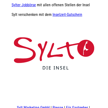
Sylter Jobbörse
mit allen offenen Stellen der Insel
Sylt verschenken mit dem
Inselzeit-Gutschein
F
Y
I
t
L
a
o
n
i
i
c
u
s
k
n
e
t
t
t
k
b
u
a
o
e
o
b
g
k
d
Sylt Marketing GmbH
Presse
Für Gastgeber