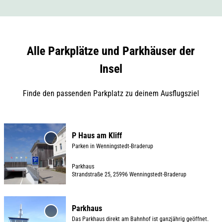
Alle Parkplätze und Parkhäuser der
Insel
Finde den passenden Parkplatz zu deinem Ausflugsziel
D
P Haus am Kliff
e
'P Haus
Parken in Wenningstedt-Braderup
am Kliff'
t
zur
a
Parkhaus
Merkliste
Strandstraße 25, 25996 Wenningstedt-Braderup
i
hinzufügen
l
© TSWB
s
D
Parkhaus
e
e
'Parkhaus'
Das Parkhaus direkt am Bahnhof ist ganzjährig geöffnet.