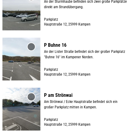
An der Sturmhaube befinden sich zwei große Parkplätze
f
ö
i
Sturmhaube'
.
t
direkt am Strandübergang.
zur
n
f
t
N
a
Merkliste
e
f
e
i
i
Parkplatz
hinzufügen
Hauptstraße 12, 25999 Kampen
n
n
'
c
l
e
P
© TSK / Gina Semmelhack
o
s
n
A
D
l
e
P Buhne 16
m
e
a
i
'P Buhne
An der Lister Straße befindet sich der großer Parkplatz
16' zur
D
t
s
t
"Buhne 16" im Kampener Norden.
Merkliste
o
a
-
e
hinzufügen
r
i
Parkplatz
S
'
Hauptstraße 12, 25999 Kampen
f
l
t
P
© TSK / Gina Semmelhack
t
s
r
a
D
e
e
a
n
P am Strönwai
e
i
i
'P am
ß
d
Am Strönwai / Ecke Hauptstraße befindet sich ein
Strönwai'
t
c
t
e
e
großer Parkplatz mitten in Kampen.
zur
a
h
e
'
r
Merkliste
i
Parkplatz
'
'
ö
S
hinzufügen
Hauptstraße 12, 25999 Kampen
l
ö
P
f
t
© TSK / Gina Semmelhack
s
f
B