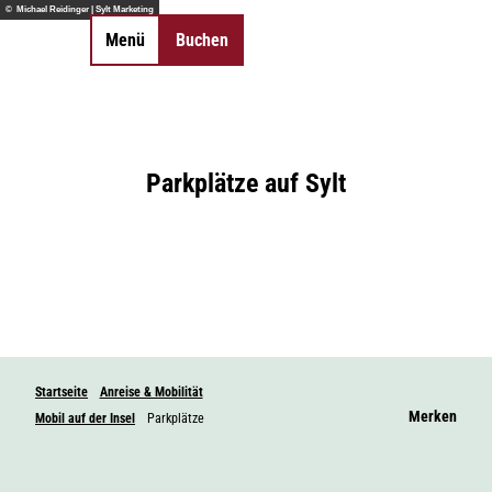
Z
© Michael Reidinger | Sylt Marketing
u
Menü
Buchen
Merkzettel
Suche
m
I
n
h
a
Parkplätze auf Sylt
l
t
Startseite
Anreise & Mobilität
Merken
Mobil auf der Insel
Parkplätze