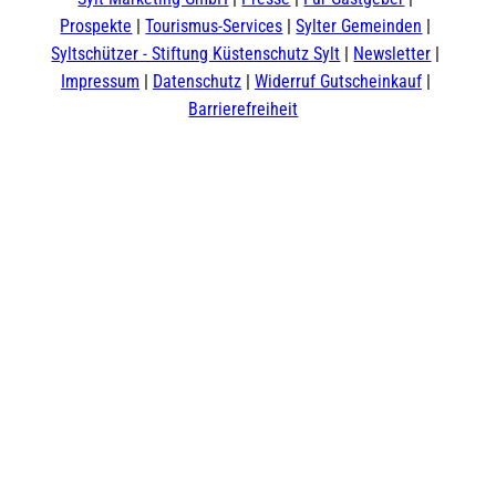
o
e
r
I
Prospekte
Tourismus-Services
Sylter Gemeinden
k
a
n
m
Syltschützer - Stiftung Küstenschutz Sylt
Newsletter
Impressum
Datenschutz
Widerruf Gutscheinkauf
Barrierefreiheit