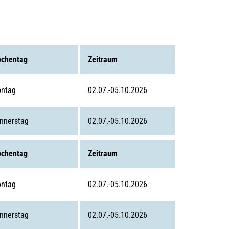
LEBENSWERT
Kurabgabe
Jobbörse |
Leben &
Arbeiten
chentag
Zeitraum
Sitemap
ntag
02.07.-05.10.2026
DE
EN
DA
FR
ES
IT
PL
SW
NO
NL
nnerstag
02.07.-05.10.2026
chentag
Zeitraum
ntag
02.07.-05.10.2026
nnerstag
02.07.-05.10.2026