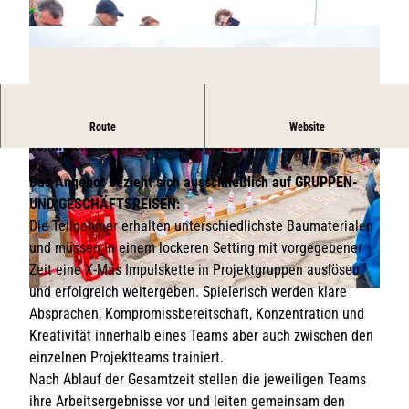
Entdecke komplexe Zusammenhänge, die du mit deinem
Route
Website
Team gemeinsam zu einer Kettenreaktion führst
Das Angebot bezieht sich ausschließlich auf GRUPPEN-
UND GESCHÄFTSREISEN:
Die Teilnehmer erhalten unterschiedlichste Baumaterialen
und müssen in einem lockeren Setting mit vorgegebener
© EXEO
Zeit eine X-Mas Impulskette in Projektgruppen auslösen
und erfolgreich weitergeben. Spielerisch werden klare
© Felix Koenig
Absprachen, Kompromissbereitschaft, Konzentration und
Kreativität innerhalb eines Teams aber auch zwischen den
einzelnen Projektteams trainiert.
Nach Ablauf der Gesamtzeit stellen die jeweiligen Teams
ihre Arbeitsergebnisse vor und leiten gemeinsam den