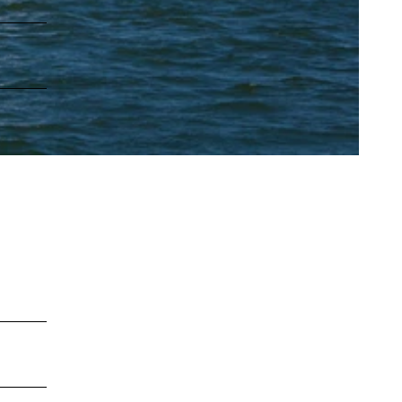
LEBENSWERT
Kurabgabe
Jobbörse |
Leben &
Arbeiten
Sitemap
DE
EN
DA
FR
ES
IT
PL
SW
NO
NL