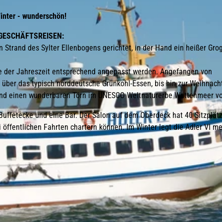
 Winter - wunderschön!
D GESCHÄFTSREISEN:
n Strand des Sylter Ellenbogens gerichtet, in der Hand ein heißer Gro
die der Jahreszeit entsprechend angepasst werden. Angefangen von
 über das typisch norddeutsche Grünkohl-Essen, bis hin zur Weihnach
 und einen wunderbaren Törn im UNESCO Weltnaturerbe Wattenmeer vor
 Buffetecke und eine Bar. Der Salon auf dem Oberdeck hat 40 Sitzplät
i öffentlichen Fahrten chartern können. Im Winter legt die Adler VI m