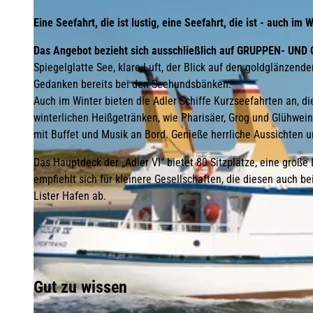
Eine Seefahrt, die ist lustig, eine Seefahrt, die ist - auch im
Das Angebot bezieht sich ausschließlich auf GRUPPEN- UN
Spiegelglatte See, klare Luft, der Blick auf den goldglänzende
Gedanken bereits bei den Seehundsbänken.
Auch im Winter bieten die Adler Schiffe Kurzseefahrten an, 
winterlichen Heißgetränken, wie Pharisäer, Grog und Glühwein
mit Buffet und Musik an Bord. Genieße herrliche Aussichten
Das Hauptdeck der „Adler VI“ bietet 80 Sitzplätze, eine große
empfiehlt sich für kleinere Gesellschaften, die diesen auch be
Lister Hafen ab.
Gut zu wissen