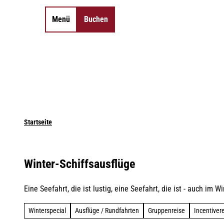
Z
u
Menü
Buchen
Merkzettel
Suche
m
I
n
h
a
l
t
Startseite
Winter-Schiffsausflüge
Eine Seefahrt, die ist lustig, eine Seefahrt, die ist - auch im
Winterspecial
Ausflüge / Rundfahrten
Gruppenreise
Incentiver