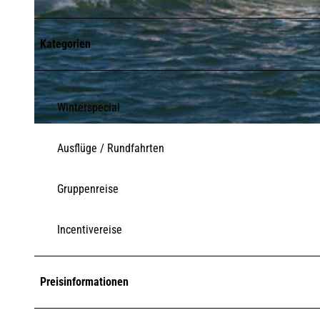
Kategorien
© Tim Wagner
Winterspecial
© Adler-Schiffe, Holger Widera
Ausflüge / Rundfahrten
Gruppenreise
Incentivereise
Preisinformationen