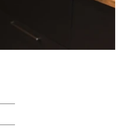
LEBENSWERT
Kurabgabe
Jobbörse |
Leben &
Arbeiten
Sitemap
DE
EN
DA
FR
ES
IT
PL
SW
NO
NL