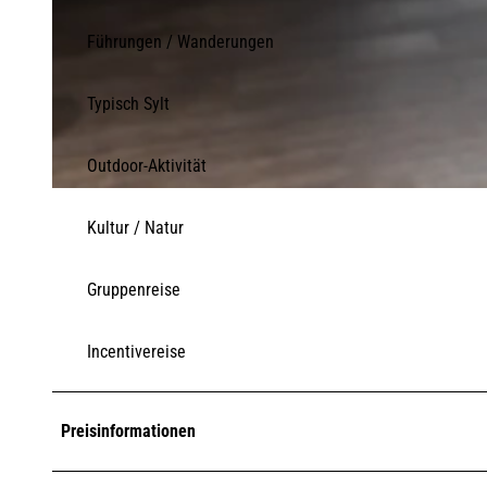
Führungen / Wanderungen
© Markus Sylt
Typisch Sylt
Outdoor-Aktivität
© Ulrich Rau
Kultur / Natur
Gruppenreise
Incentivereise
Preisinformationen