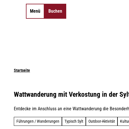
Z
u
Menü
Buchen
Merkzettel
Suche
m
I
n
h
a
l
t
Startseite
Wattwanderung mit Verkostung in der Sy
Entdecke im Anschluss an eine Wattwanderung die Besonderhe
Führungen / Wanderungen
Typisch Sylt
Outdoor-Aktivität
Kultu