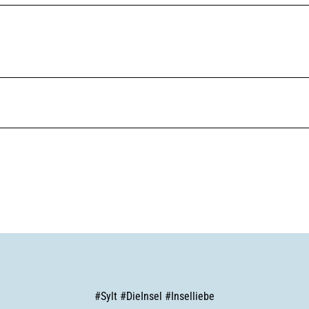
#
Sylt
#
DieInsel
#
Inselliebe