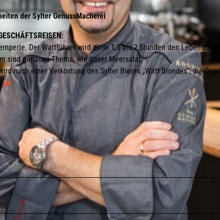
eiten der Sylter GenussMacherei
D GESCHÄFTSREISEN:
rnperle. Der Wattführer wird dir in 1,5 bis 2 Stunden den Lebensrau
rm sind genauso Thema, wie unser Meersalat.
ird nach einer Verkostung des Sylter Bieres „Watt Blondes", die Gew