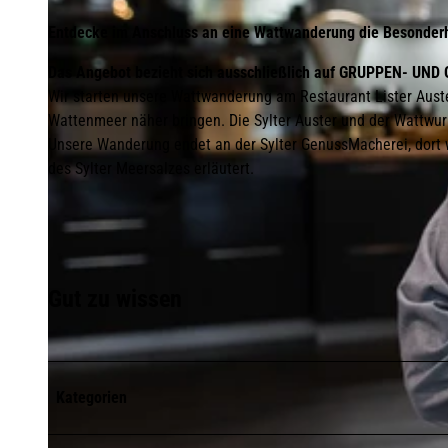
Entdecke im Anschluss an eine Wattwanderung die Besonderh
Das Angebot bezieht sich ausschließlich auf GRUPPEN- UN
Wir starten unsere Wattwanderung am Restaurant Lister Auste
Wattenmeer näher bringen. Die Sylter Auster und der Wattwu
Unsere Wanderung endet an der Sylter GenussMacherei, dort w
des Sylter Meersalzes erläutert.
Gut zu wissen
Kategorien