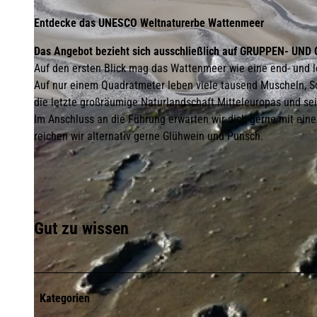
Entdecke das UNESCO Weltnaturerbe Wattenmeer
Das Angebot bezieht sich ausschließlich auf GRUPPEN- UN
Auf den ersten Blick mag das Wattenmeer wie eine end- und le
Auf nur einem Quadratmeter leben viele tausend Muscheln, 
die letzte großräumige Naturlandschaft Mitteleuropas und s
© Holger Widera /Sylt Marketing
Im Anschluss an die Führung erwarten wir dich gerne mit ei
reichen wir alternativ gerne Glühwein und Punsch.
Gut zu wissen
Kategorien