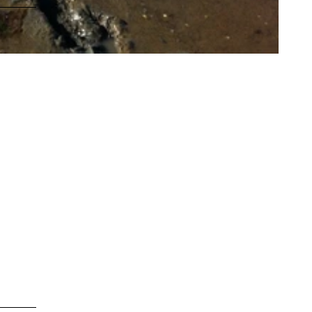
LEBENSWERT
Kurabgabe
Jobbörse |
Leben &
Arbeiten
Sitemap
DE
EN
DA
FR
ES
IT
PL
SW
NO
NL