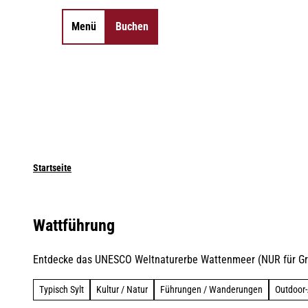
Z
u
Menü
Buchen
Merkzettel
Suche
m
I
n
h
a
l
t
Startseite
Wattführung
Entdecke das UNESCO Weltnaturerbe Wattenmeer (NUR für Gr
Typisch Sylt
Kultur / Natur
Führungen / Wanderungen
Outdoor-