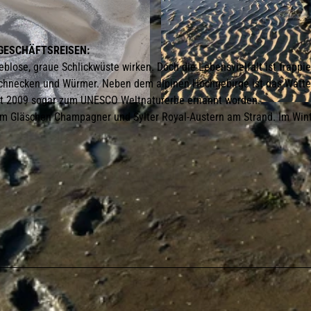
D GESCHÄFTSREISEN:
blose, graue Schlickwüste wirken. Doch die Lebensvielfalt ist frappi
Schnecken und Würmer. Neben dem alpinen Hochgebirge ist das Watt
eit 2009 sogar zum UNESCO Weltnaturerbe ernannt worden.
© Sylt Marketing
nem Gläschen Champagner und Sylter Royal-Austern am Strand. Im Win