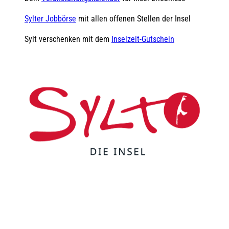
Sylter Jobbörse
mit allen offenen Stellen der Insel
Sylt verschenken mit dem
Inselzeit-Gutschein
F
Y
I
t
L
a
o
n
i
i
c
u
s
k
n
e
t
t
t
k
b
u
a
o
e