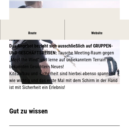
Die wichtigsten Komponenten: Der Wind und die eigene
Route
Website
Kraft
Das Angebot bezieht sich ausschließlich auf GRUPPEN-
UND GESCHÄFTSREISEN:
Tausche Meeting-Raum gegen
„Meet the Wind“ und lerne auf unbekanntem Terrain mit
bekannten Gesichtern Neues!
Kiteaufbau und -sicherheit sind hierbei ebenso spannend
© Südkap Surfing
wie wichtig und das erste Mal mit dem Schirm in der Hand
ist mit Sicherheit ein Erlebnis!
© Südkap Surfing
Gut zu wissen