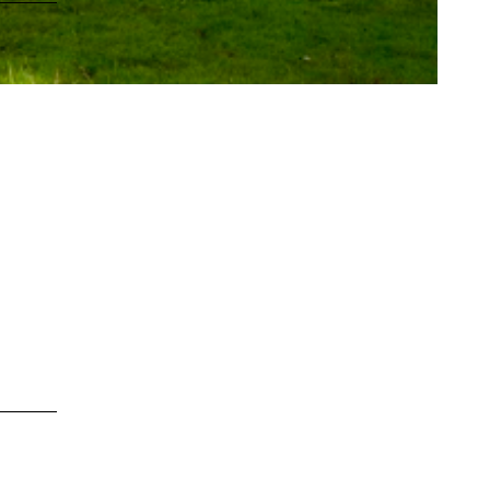
LEBENSWERT
Kurabgabe
Jobbörse |
Leben &
Arbeiten
Sitemap
DE
EN
DA
FR
ES
IT
PL
SW
NO
NL