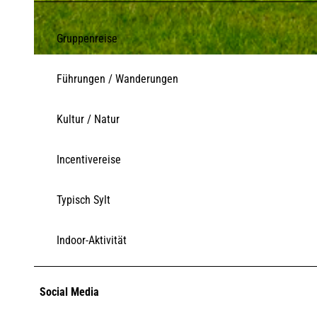
Gruppenreise
© Sölring Museen, Roman Matejov
Führungen / Wanderungen
Kultur / Natur
Incentivereise
Typisch Sylt
Indoor-Aktivität
Social Media