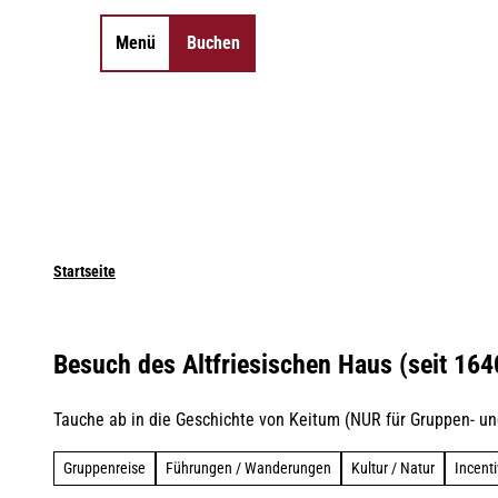
Z
u
Menü
Buchen
Merkzettel
Suche
m
I
n
h
a
l
t
Startseite
Besuch des Altfriesischen Haus (seit 164
Tauche ab in die Geschichte von Keitum (NUR für Gruppen- un
Gruppenreise
Führungen / Wanderungen
Kultur / Natur
Incenti