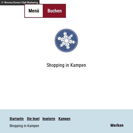
Z
© Monica Gumm l Sylt Marketing
u
Menü
Buchen
Merkzettel
Suche
m
I
n
h
a
l
t
Shopping in Kampen
Startseite
Die Insel
Inselorte
Kampen
Merken
Shopping in Kampen