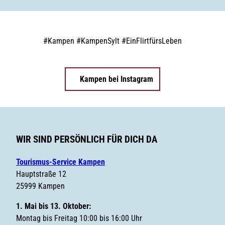
t
a
n
i
t
g
s
&
e
#
Kampen
#
KampenSylt
#
EinFlirtfürsLeben
B
K
a
u
r
s
l
Kampen bei Instagram
i
n
a
r
WIR SIND PERSÖNLICH FÜR DICH DA
i
k
Tourismus-Service Kampen
Hauptstraße 12
25999 Kampen
1. Mai bis 13. Oktober:
Montag bis Freitag 10:00 bis 16:00 Uhr