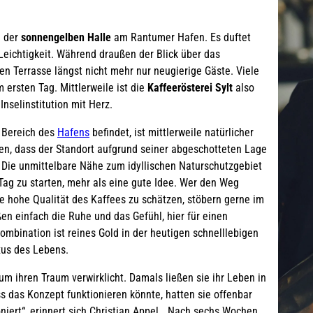
n der
sonnengelben Halle
am Rantumer Hafen. Es duftet
eichtigkeit. Während draußen der Blick über das
en Terrasse längst nicht mehr nur neugierige Gäste. Viele
ersten Tag. Mittlerweile ist die
Kaffeerösterei Sylt
also
nselinstitution mit Herz.
n Bereich des
Hafens
befindet, ist mittlerweile natürlicher
nen, dass der Standort aufgrund seiner abgeschotteten Lage
. Die unmittelbare Nähe zum idyllischen Naturschutzgebiet
Tag zu starten, mehr als eine gute Idee. Wer den Weg
e hohe Qualität des Kaffees zu schätzen, stöbern gerne im
en einfach die Ruhe und das Gefühl, hier für einen
ination ist reines Gold in der heutigen schnelllebigen
uxus des Lebens.
tum ihren Traum verwirklicht. Damals ließen sie ihr Leben in
ass das Konzept funktionieren könnte, hatten sie offenbar
oniert“, erinnert sich Christian Appel. „Nach sechs Wochen