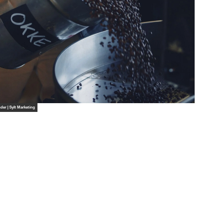
LEBENSWERT
Kurabgabe
Jobbörse |
Leben &
Arbeiten
Sitemap
DE
EN
DA
FR
ES
IT
PL
SW
NO
NL
der | Sylt Marketing