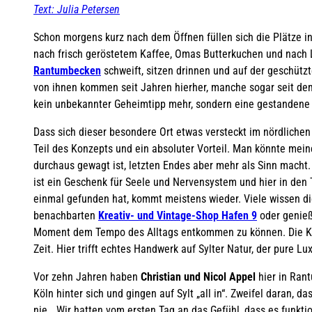
Text: Julia Petersen
Schon morgens kurz nach dem Öffnen füllen sich die Plätze i
nach frisch geröstetem Kaffee, Omas Butterkuchen und nach L
Rantumbecken
schweift, sitzen drinnen und auf der geschützt
von ihnen kommen seit Jahren hierher, manche sogar seit dem 
kein unbekannter Geheimtipp mehr, sondern eine gestandene I
Dass sich dieser besondere Ort etwas versteckt im nördliche
Teil des Konzepts und ein absoluter Vorteil. Man könnte mei
durchaus gewagt ist, letzten Endes aber mehr als Sinn macht
ist ein Geschenk für Seele und Nervensystem und hier in den 
einmal gefunden hat, kommt meistens wieder. Viele wissen di
benachbarten
Kreativ- und Vintage-Shop Hafen 9
oder genieß
Moment dem Tempo des Alltags entkommen zu können. Die Komb
Zeit. Hier trifft echtes Handwerk auf Sylter Natur, der pure L
Vor zehn Jahren haben
Christian und Nicol Appel
hier in Ran
Köln hinter sich und gingen auf Sylt „all in“. Zweifel daran, d
nie. „Wir hatten vom ersten Tag an das Gefühl, dass es funkti