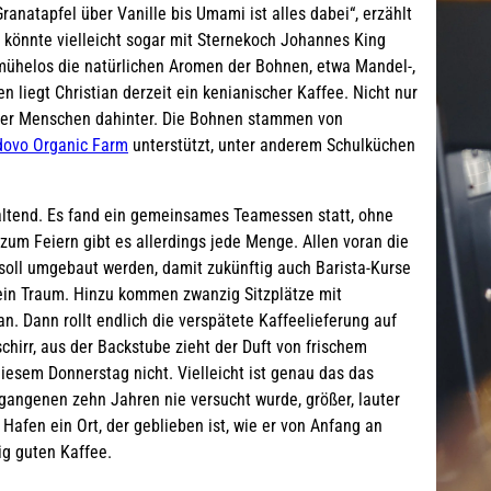
Granatapfel über Vanille bis Umami ist alles dabei“, erzählt
nd könnte vielleicht sogar mit Sternekoch Johannes King
 mühelos die natürlichen Aromen der Bohnen, etwa Mandel-,
liegt Christian derzeit ein kenianischer Kaffee. Nicht nur
der Menschen dahinter. Die Bohnen stammen von
ovo Organic Farm
unterstützt, unter anderem Schulküchen
altend. Es fand ein gemeinsames Teamessen statt, ohne
e zum Feiern gibt es allerdings jede Menge. Allen voran die
 soll umgebaut werden, damit zukünftig auch Barista-Kurse
ein Traum. Hinzu kommen zwanzig Sitzplätze mit
n. Dann rollt endlich die verspätete Kaffeelieferung auf
hirr, aus der Backstube zieht der Duft von frischem
diesem Donnerstag nicht. Vielleicht ist genau das das
rgangenen zehn Jahren nie versucht wurde, größer, lauter
afen ein Ort, der geblieben ist, wie er von Anfang an
tig guten Kaffee.