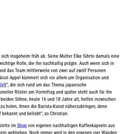
sich insgeheim früh ab. Seine Mutter Elke führte damals eine
ichtige Rolle, die ihn nachhaltig prägte. Auch wenn sich in
und das Team mittlerweile von zwei auf zwölf Personen
Nicol Appel kümmert sich vor allem um Organisation und
Sylt
“, die sich rund um das Thema japanische
ioneller Röster am Vormittag und später steht auch für ihn
beiden Söhne, heute 16 und 18 Jahre alt, helfen inzwischen
 zu holen, ihnen die Barista-Kunst näherzubringen, denn
uf bekannt und beliebt“, so Christian.
alette im
Shop
von eigenen nachhaltigen Kaffeekapseln aus
 klein geblieben. Noch immer wird in den eigenen vier Wänden