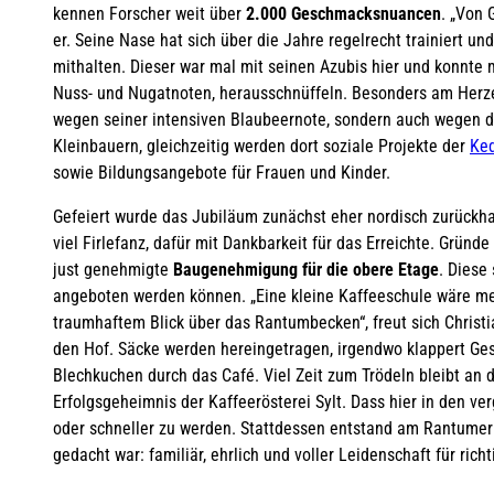
kennen Forscher weit über
2.000 Geschmacksnuancen
. „Von 
er. Seine Nase hat sich über die Jahre regelrecht trainiert u
mithalten. Dieser war mal mit seinen Azubis hier und konnte
Nuss- und Nugatnoten, herausschnüffeln. Besonders am Herzen 
wegen seiner intensiven Blaubeernote, sondern auch wegen 
Kleinbauern, gleichzeitig werden dort soziale Projekte der
Ked
sowie Bildungsangebote für Frauen und Kinder.
Gefeiert wurde das Jubiläum zunächst eher nordisch zurückh
viel Firlefanz, dafür mit Dankbarkeit für das Erreichte. Gründ
just genehmigte
Baugenehmigung für die obere Etage
. Diese
angeboten werden können. „Eine kleine Kaffeeschule wäre m
traumhaftem Blick über das Rantumbecken“, freut sich Christia
den Hof. Säcke werden hereingetragen, irgendwo klappert Gesc
Blechkuchen durch das Café. Viel Zeit zum Trödeln bleibt an 
Erfolgsgeheimnis der Kaffeerösterei Sylt. Dass hier in den ve
oder schneller zu werden. Stattdessen entstand am Rantumer H
gedacht war: familiär, ehrlich und voller Leidenschaft für rich