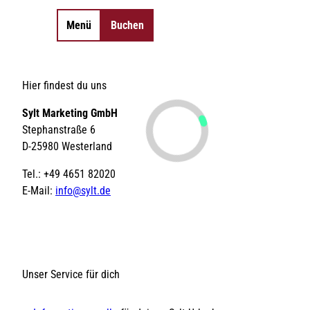
Menü
Buchen
Merkzettel
Suche
©
©
©
©
0
Essen & Trinken
Hier findest du uns
©
©
©
©
©
©
©
©
Sehenswertes
Anreise & Mobilität
Shopping
Aktivitäten
Unterkünfte
Veranstaltu
So
©
©
©
Inselorte
Camping
Sylt Marketing GmbH
©
©
©
Wandern
Tickets
Gutscheine
SPA-Anwendungen
Hotel-
Radfahren
Erlebnisse
Sch
St
Insel-News
Strände
Erlebnisse finden
Natürlich Sylt
angebote
Gruppen-
Tagungs- &
Gezeiten
We
Stephanstraße 6
Urlaub mit Hund
LEBENSWERT
unterkünfte
Eventlocations
Gruppen- &
Kurabgabe
Jo
D-25980 Westerland
Sitemap
Sitemap
Geschäftsreisen
| 
Ar
Tel.: +49 4651 82020
E-Mail:
info@sylt.de
DE
DE
EN
EN
DA
DA
FR
FR
ES
ES
IT
IT
PL
PL
SW
SW
NO
NO
NL
NL
Unser Service für dich